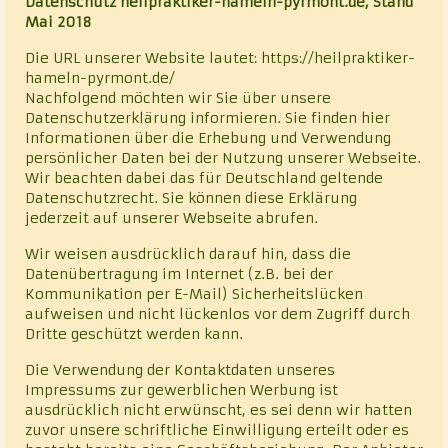
Datenschutz heilpraktiker-hameln-pyrmont.de, Stand
Mai 2018
Klassische Homöopathie
Die URL unserer Website lautet: https://heilpraktiker-
Cranio – Sacrale – Osteopathie
hameln-pyrmont.de/
Nachfolgend möchten wir Sie über unsere
Rhythmisch-energetische Wirbelsäulen- und
Datenschutzerklärung informieren. Sie finden hier
Gelenkbehandlung nach Luck (REGB)
Informationen über die Erhebung und Verwendung
persönlicher Daten bei der Nutzung unserer Webseite.
Chakrablütenessenzentherapie
Wir beachten dabei das für Deutschland geltende
Datenschutzrecht. Sie können diese Erklärung
Alternative Heilmethoden
jederzeit auf unserer Webseite abrufen.
Wir weisen ausdrücklich darauf hin, dass die
Vita
Datenübertragung im Internet (z.B. bei der
Kommunikation per E-Mail) Sicherheitslücken
Kontakt
aufweisen und nicht lückenlos vor dem Zugriff durch
Dritte geschützt werden kann.
Datenschutz
Die Verwendung der Kontaktdaten unseres
Impressums zur gewerblichen Werbung ist
ausdrücklich nicht erwünscht, es sei denn wir hatten
zuvor unsere schriftliche Einwilligung erteilt oder es