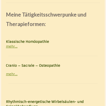
Klassische Homöopathie
Meine Tätigkeitsschwerpunke und
Cranio – Sacrale – Osteopathie
Therapieformen:
Rhythmisch-energetische Wirbelsäulen- und
Gelenkbehandlung nach Luck (REGB)
Chakrablütenessenzentherapie
Klassische Homöopathie
mehr…
Alternative Heilmethoden
Vita
Cranio – Sacrale – Osteopathie
Kontakt
mehr…
Datenschutz
Rhythmisch-energetische Wirbelsäulen- und