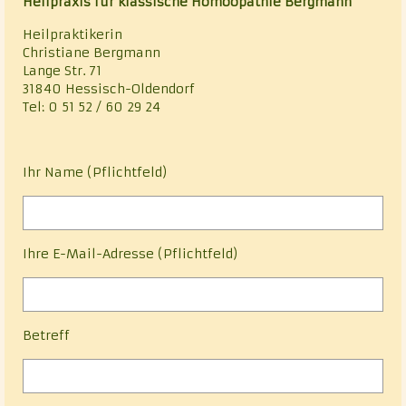
Heilpraxis für klassische Homöopathie Bergmann
Klassische Homöopathie
Heilpraktikerin
Christiane Bergmann
Cranio – Sacrale – Osteopathie
Lange Str. 71
31840 Hessisch-Oldendorf
Rhythmisch-energetische Wirbelsäulen- und
Tel: 0 51 52 / 60 29 24
Gelenkbehandlung nach Luck (REGB)
Chakrablütenessenzentherapie
Ihr Name (Pflichtfeld)
Alternative Heilmethoden
Vita
Ihre E-Mail-Adresse (Pflichtfeld)
Kontakt
Datenschutz
Betreff