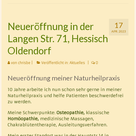
Klassische Homöopathie
Cranio – Sacrale – Osteopathie
Neueröffnung in der
17
APR. 2023
Rhythmisch-energetische Wirbelsäulen- und
Langen Str. 71, Hessisch
Gelenkbehandlung nach Luck (REGB)
Oldendorf
Chakrablütenessenzentherapie
von
chrisbe
|
Veröffentlicht in:
Aktuelles
|
0
Alternative Heilmethoden
Neueröffnung meiner Naturheilpraxis
Vita
10 Jahre arbeite ich nun schon sehr gerne in meiner
Kontakt
Naturheilpraxis und helfe Patienten beschwerdefrei
zu werden.
Datenschutz
Meine Schwerpunkte:
Osteopathie,
klassische
Homöopathie,
medizinische Massagen,
Chakrablütentherapie, Ausleitungsverfahren.
Mein erster Standort war in der Hauptstr.14 in