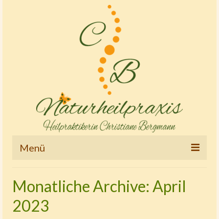
Menü
Startseite
Monatliche Archive: April
Therapien und Tätigkeitsschwerpunkte
2023
Osteopathie – Kinderostheopathie