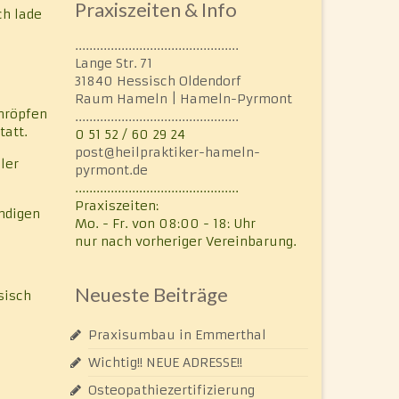
Praxiszeiten & Info
ch lade
..............................................
Lange Str. 71
31840 Hessisch Oldendorf
Raum Hameln | Hameln-Pyrmont
chröpfen
..............................................
tatt.
0 51 52 / 60 29 24
post@heilpraktiker-hameln-
ler
pyrmont.de
..............................................
Praxiszeiten:
undigen
Mo. - Fr. von 08:00 - 18: Uhr
nur nach vorheriger Vereinbarung.
Neueste Beiträge
sisch
Praxisumbau in Emmerthal
Wichtig!! NEUE ADRESSE!!
Osteopathiezertifizierung