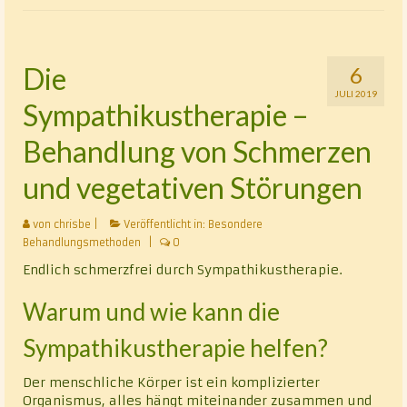
Klassische Homöopathie
Cranio – Sacrale – Osteopathie
Die
6
JULI 2019
Rhythmisch-energetische Wirbelsäulen- und
Sympathikustherapie –
Gelenkbehandlung nach Luck (REGB)
Behandlung von Schmerzen
Chakrablütenessenzentherapie
und vegetativen Störungen
Alternative Heilmethoden
von
chrisbe
|
Veröffentlicht in:
Besondere
Vita
Behandlungsmethoden
|
0
Endlich schmerzfrei durch Sympathikustherapie.
Kontakt
Warum und wie kann die
Datenschutz
Sympathikustherapie helfen?
Der menschliche Körper ist ein komplizierter
Organismus, alles hängt miteinander zusammen und