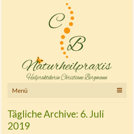
Menü
Startseite
Tägliche Archive: 6. Juli
Therapien und Tätigkeitsschwerpunkte
2019
Osteopathie – Kinderostheopathie