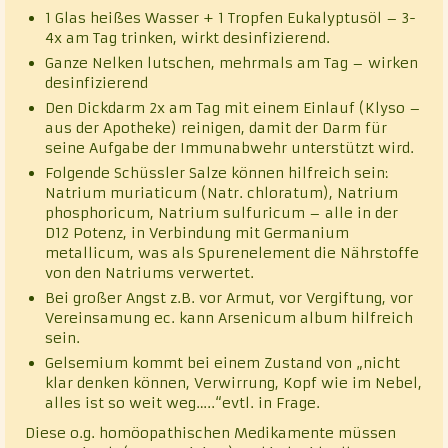
1 Glas heißes Wasser + 1 Tropfen Eukalyptusöl – 3-
4x am Tag trinken, wirkt desinfizierend.
Ganze Nelken lutschen, mehrmals am Tag – wirken
desinfizierend
Den Dickdarm 2x am Tag mit einem Einlauf (Klyso –
aus der Apotheke) reinigen, damit der Darm für
seine Aufgabe der Immunabwehr unterstützt wird.
Folgende Schüssler Salze können hilfreich sein:
Natrium muriaticum (Natr. chloratum), Natrium
phosphoricum, Natrium sulfuricum – alle in der
D12 Potenz, in Verbindung mit Germanium
metallicum, was als Spurenelement die Nährstoffe
von den Natriums verwertet.
Bei großer Angst z.B. vor Armut, vor Vergiftung, vor
Vereinsamung ec. kann Arsenicum album hilfreich
sein.
Gelsemium kommt bei einem Zustand von „nicht
klar denken können, Verwirrung, Kopf wie im Nebel,
alles ist so weit weg…..“evtl. in Frage.
Diese o.g. homöopathischen Medikamente müssen