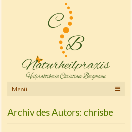
Menü
Startseite
Archiv des Autors: chrisbe
Therapien und Tätigkeitsschwerpunkte
Osteopathie – Kinderostheopathie