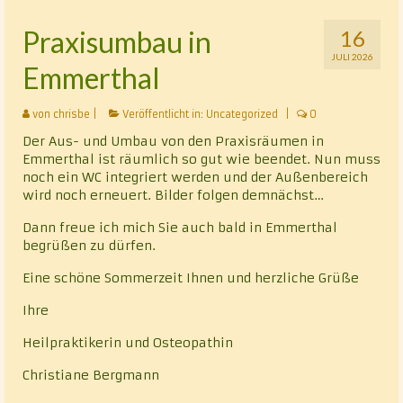
Klassische Homöopathie
Praxisumbau in
16
JULI 2026
Cranio – Sacrale – Osteopathie
Emmerthal
Rhythmisch-energetische Wirbelsäulen- und
von
chrisbe
|
Veröffentlicht in:
Uncategorized
|
0
Gelenkbehandlung nach Luck (REGB)
Der Aus- und Umbau von den Praxisräumen in
Chakrablütenessenzentherapie
Emmerthal ist räumlich so gut wie beendet. Nun muss
noch ein WC integriert werden und der Außenbereich
Alternative Heilmethoden
wird noch erneuert. Bilder folgen demnächst…
Dann freue ich mich Sie auch bald in Emmerthal
Vita
begrüßen zu dürfen.
Kontakt
Eine schöne Sommerzeit Ihnen und herzliche Grüße
Datenschutz
Ihre
Heilpraktikerin und Osteopathin
Christiane Bergmann