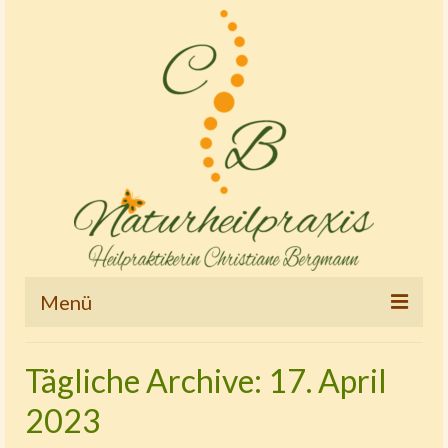
Menü
Startseite
Tägliche Archive: 17. April
Therapien und Tätigkeitsschwerpunkte
2023
Osteopathie – Kinderostheopathie