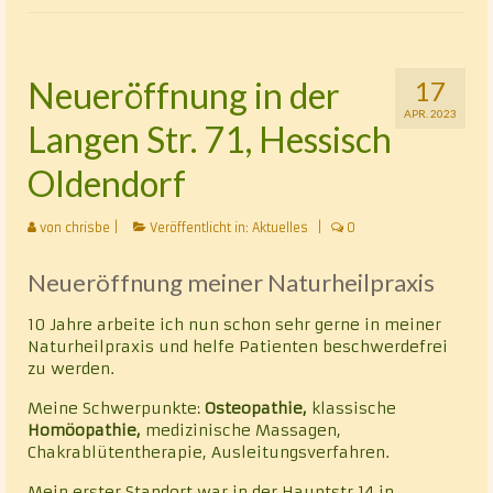
Klassische Homöopathie
Cranio – Sacrale – Osteopathie
Neueröffnung in der
17
APR. 2023
Rhythmisch-energetische Wirbelsäulen- und
Langen Str. 71, Hessisch
Gelenkbehandlung nach Luck (REGB)
Oldendorf
Chakrablütenessenzentherapie
von
chrisbe
|
Veröffentlicht in:
Aktuelles
|
0
Alternative Heilmethoden
Neueröffnung meiner Naturheilpraxis
Vita
10 Jahre arbeite ich nun schon sehr gerne in meiner
Kontakt
Naturheilpraxis und helfe Patienten beschwerdefrei
zu werden.
Datenschutz
Meine Schwerpunkte:
Osteopathie,
klassische
Homöopathie,
medizinische Massagen,
Chakrablütentherapie, Ausleitungsverfahren.
Mein erster Standort war in der Hauptstr.14 in