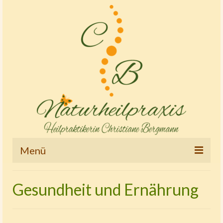
Menü
Startseite
Gesundheit und Ernährung
Therapien und Tätigkeitsschwerpunkte
Osteopathie – Kinderostheopathie