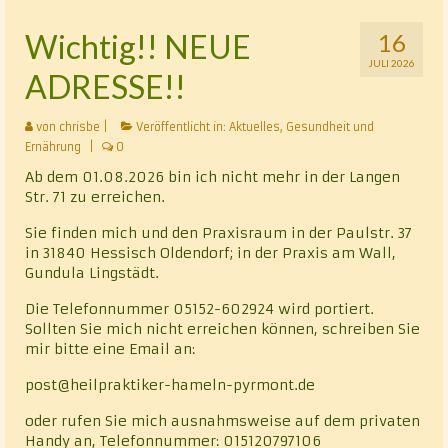
Klassische Homöopathie
Wichtig!! NEUE
16
JULI 2026
Cranio – Sacrale – Osteopathie
ADRESSE!!
Rhythmisch-energetische Wirbelsäulen- und
von
chrisbe
|
Veröffentlicht in:
Aktuelles
,
Gesundheit und
Gelenkbehandlung nach Luck (REGB)
Ernährung
|
0
Chakrablütenessenzentherapie
Ab dem 01.08.2026 bin ich nicht mehr in der Langen
Str. 71 zu erreichen.
Alternative Heilmethoden
Sie finden mich und den Praxisraum in der Paulstr. 37
in 31840 Hessisch Oldendorf; in der Praxis am Wall,
Vita
Gundula Lingstädt.
Kontakt
Die Telefonnummer 05152-602924 wird portiert.
Sollten Sie mich nicht erreichen können, schreiben Sie
Datenschutz
mir bitte eine Email an:
post@heilpraktiker-hameln-pyrmont.de
oder rufen Sie mich ausnahmsweise auf dem privaten
Handy an, Telefonnummer: 015120797106