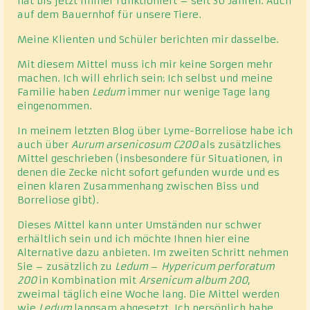
hat bis jetzt immer funktioniert – seit 30 Jahren. Auch
auf dem Bauernhof für unsere Tiere.
Meine Klienten und Schüler berichten mir dasselbe.
Mit diesem Mittel muss ich mir keine Sorgen mehr
machen. Ich will ehrlich sein: Ich selbst und meine
Familie haben
Ledum
immer nur wenige Tage lang
eingenommen.
In meinem letzten Blog über Lyme-Borreliose habe ich
auch über
Aurum arsenicosum C200
als zusätzliches
Mittel geschrieben (insbesondere für Situationen, in
denen die Zecke nicht sofort gefunden wurde und es
einen klaren Zusammenhang zwischen Biss und
Borreliose gibt).
Dieses Mittel kann unter Umständen nur schwer
erhältlich sein und ich möchte Ihnen hier eine
Alternative dazu anbieten. Im zweiten Schritt nehmen
Sie – zusätzlich zu
Ledum
–
Hypericum perforatum
200
in Kombination mit
Arsenicum album 200
,
zweimal täglich eine Woche lang. Die Mittel werden
wie
Ledum
langsam abgesetzt. Ich persönlich habe