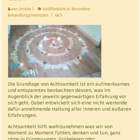
von
chrisbe
Klassische Homöopathie
|
Veröffentlicht in:
Besondere
Behandlungsmethoden
|
0
Cranio – Sacrale – Osteopathie
Rhythmisch-energetische Wirbelsäulen- und
Gelenkbehandlung nach Luck (REGB)
Chakrablütenessenzentherapie
Alternative Heilmethoden
Vita
Die Grundlage von Achtsamkeit ist ein aufmerksames
und entspanntes beobachten dessen, was im
Kontakt
Augenblick der jeweils gegenwärtigen Erfahrung vor
sich geht. Dabei entwickelt sich eine nicht wertende
Datenschutz
dafür annehmende Haltung aller inneren und äußeren
Erfahrungen.
Achtsamkeit hilft wahrzunehmen was wir von
Moment zu Moment fühlen, denken und tun, ganz
ohne in Erinnerungen, Grübeleien oder