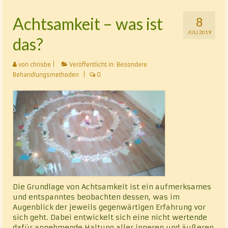
Klassische Homöopathie
Achtsamkeit – was ist
8
JULI 2019
Cranio – Sacrale – Osteopathie
das?
Rhythmisch-energetische Wirbelsäulen- und
von
chrisbe
|
Veröffentlicht in:
Besondere
Gelenkbehandlung nach Luck (REGB)
Behandlungsmethoden
|
0
Chakrablütenessenzentherapie
Alternative Heilmethoden
Vita
Kontakt
Datenschutz
Die Grundlage von Achtsamkeit ist ein aufmerksames
und entspanntes beobachten dessen, was im
Augenblick der jeweils gegenwärtigen Erfahrung vor
sich geht. Dabei entwickelt sich eine nicht wertende
dafür annehmende Haltung aller inneren und äußeren